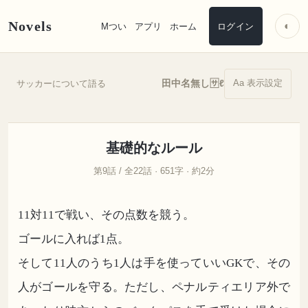
Novels
◐
Mつい
アプリ
ホーム
ログイン
Aa 表示設定
田中名無し🈂️ℓ
サッカーについて語る
基礎的なルール
第9話 / 全22話 · 651字 · 約2分
11対11で戦い、その点数を競う。
ゴールに入れば1点。
そして11人のうち1人は手を使っていいGKで、その
人がゴールを守る。ただし、ペナルティエリア外で