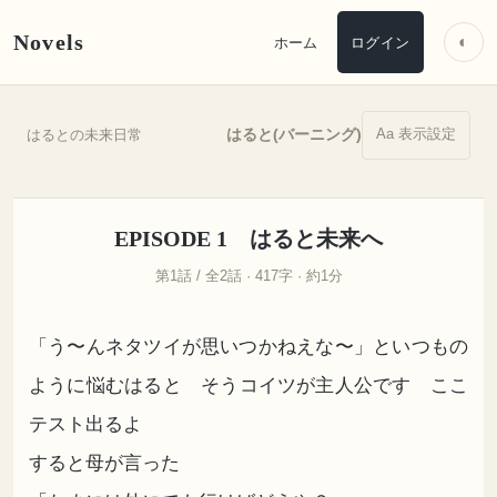
Novels
◐
ホーム
ログイン
Aa 表示設定
はると(バーニング)
はるとの未来日常
EPISODE 1 はると未来へ
第1話 / 全2話 · 417字 · 約1分
「う〜んネタツイが思いつかねえな〜」といつもの
ように悩むはると そうコイツが主人公です ここ
テスト出るよ
すると母が言った