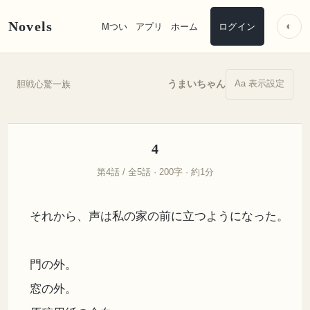
Novels
◐
Mつい
アプリ
ホーム
ログイン
Aa 表示設定
うまいちゃん
胆戦心驚一族
4
第4話 / 全5話 · 200字 · 約1分
それから、声は私の家の前に立つようになった。
門の外。
窓の外。