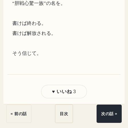
“胆戦心驚一族”の名を。
書けば終わる。
書けば解放される。
そう信じて。
3
♥ いいね
« 前の話
目次
次の話 »