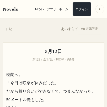
Novels
◐
Mつい
アプリ
ホーム
ログイン
Aa 表示設定
あいすらて
日記
5月12日
第3話 / 全17話 · 182字 · 約1分
楼蘭へ。
「今日は咲奈が休みだった。
だから殴り合いができなくて、つまんなかった。
50メートル走もした。