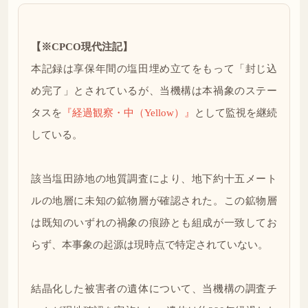
【※CPCO現代注記】
本記録は享保年間の塩田埋め立てをもって「封じ込
め完了」とされているが、当機構は本禍象のステー
タスを
『経過観察・中（Yellow）』
として監視を継続
している。
該当塩田跡地の地質調査により、地下約十五メート
ルの地層に未知の鉱物層が確認された。この鉱物層
は既知のいずれの禍象の痕跡とも組成が一致してお
らず、本事象の起源は現時点で特定されていない。
結晶化した被害者の遺体について、当機構の調査チ