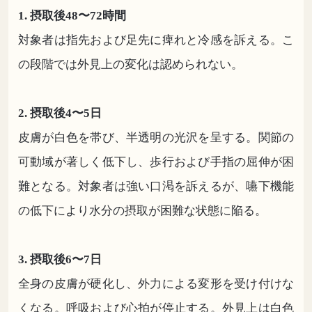
1. 摂取後48〜72時間
対象者は指先および足先に痺れと冷感を訴える。こ
の段階では外見上の変化は認められない。
2. 摂取後4〜5日
皮膚が白色を帯び、半透明の光沢を呈する。関節の
可動域が著しく低下し、歩行および手指の屈伸が困
難となる。対象者は強い口渇を訴えるが、嚥下機能
の低下により水分の摂取が困難な状態に陥る。
3. 摂取後6〜7日
全身の皮膚が硬化し、外力による変形を受け付けな
くなる。呼吸および心拍が停止する。外見上は白色