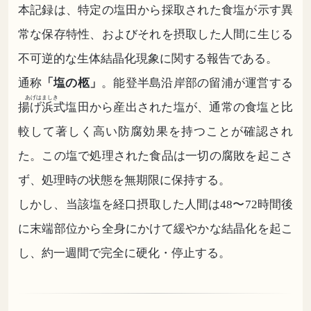
本記録は、特定の塩田から採取された食塩が示す異
常な保存特性、およびそれを摂取した人間に生じる
不可逆的な生体結晶化現象に関する報告である。
通称
「塩の柩」
。能登半島沿岸部の留浦が運営する
あげはましき
揚げ浜式
塩田から産出された塩が、通常の食塩と比
較して著しく高い防腐効果を持つことが確認され
た。この塩で処理された食品は一切の腐敗を起こさ
ず、処理時の状態を無期限に保持する。
しかし、当該塩を経口摂取した人間は48〜72時間後
に末端部位から全身にかけて緩やかな結晶化を起こ
し、約一週間で完全に硬化・停止する。