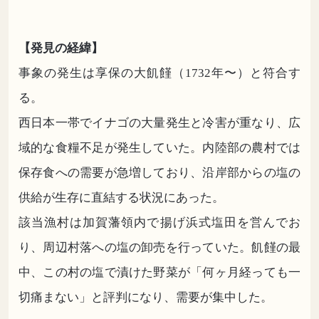
【発見の経緯】
事象の発生は享保の大飢饉（1732年〜）と符合す
る。
西日本一帯でイナゴの大量発生と冷害が重なり、広
域的な食糧不足が発生していた。内陸部の農村では
保存食への需要が急増しており、沿岸部からの塩の
供給が生存に直結する状況にあった。
該当漁村は加賀藩領内で揚げ浜式塩田を営んでお
り、周辺村落への塩の卸売を行っていた。飢饉の最
中、この村の塩で漬けた野菜が「何ヶ月経っても一
切痛まない」と評判になり、需要が集中した。