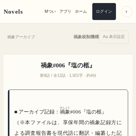
Novels
◐
Mつい
アプリ
ホーム
ログイン
Aa 表示設定
禍象アーカイブ
禍象統制機構
禍象#006『塩の柩』
第9話 / 全12話 · 1,921字 · 約4分
かしょう
■ アーカイブ記録：
禍象
#006『塩の柩』
（※本ファイルは、享保年間の禍象記録方に
よる調査報告書を現代語に翻訳・編纂した記