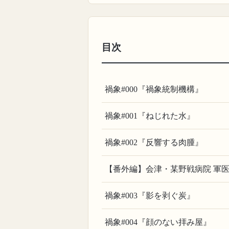
目次
禍象#000『禍象統制機構』
禍象#001『ねじれた水』
禍象#002『反響する肉腫』
【番外編】会津・某野戦病院 軍
禍象#003『影を剥ぐ炭』
禍象#004『顔のない拝み屋』