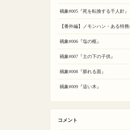
禍象#005『死を転換する千人針』
【番外編】ノモンハン・ある特務
禍象#006『塩の柩』
禍象#007『土の下の子供』
禍象#008『膨れる面』
禍象#009『這い木』
コメント