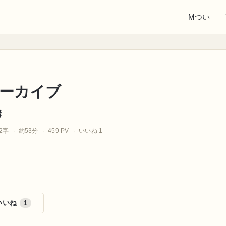
Mつい
ーカイブ
構
02字
約53分
459 PV
いいね 1
いいね
1