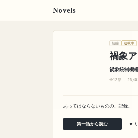
Novels
禍象統制機構
短編
連載中
禍象アーカイブ
禍象ア
禍象統制機
全12話
26,4
あってはならないものの、記録。
♥
第一話から読む