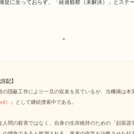
捕捉に至っておらず、「経過観察（未解決）」とステ
＊
代注記】
期の隠蔽工作により一旦の収束を見ているが、当機構は本
ed）』
として継続捜索中である。
は人間の殺害ではなく、自身の生存維持のための「顔面器
」の捕食であると推測される。患者の病気を治癒させた行