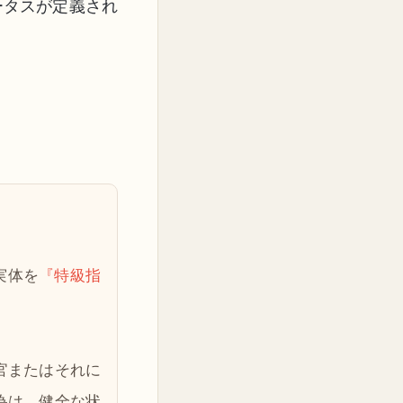
ータスが定義され
実体を
『特級指
官またはそれに
為は、健全な状