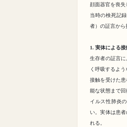
顔面器官を喪失
当時の検死記録
者）の証言から
1. 実体による
生存者の証言に
く呼吸するよう
接触を受けた患
能な状態まで回
イルス性肺炎の
い。実体は患者
れる。