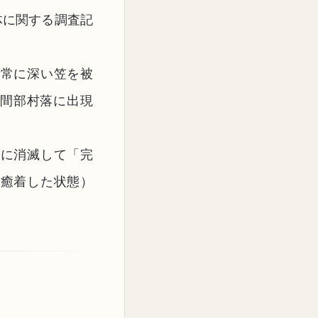
体に関する調査記
、常に深い笠を被
山間部村落に出現
時に消滅して「完
に癒着した状態）