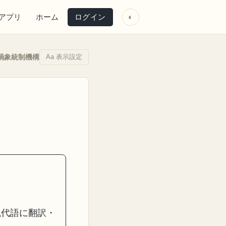
アプリ
ホーム
ログイン
◐
Aa 表示設定
禍象統制機構
現代語に翻訳・