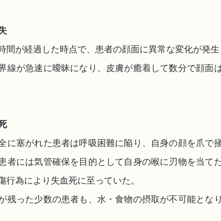
失
4時間が経過した時点で、患者の顔面に異常な変化が発生
界線が急速に曖昧になり、皮膚が癒着して数分で顔面
死
全に塞がれた患者は呼吸困難に陥り、自身の顔を爪で
患者には気管確保を目的として自身の喉に刃物を当て
傷行為により失血死に至っていた。
が残った少数の患者も、水・食物の摂取が不可能とな
。