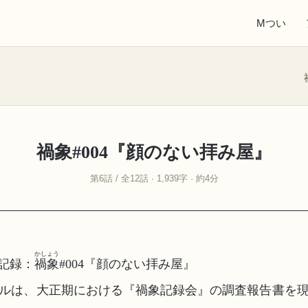
Mつい
禍象#004『顔のない拝み屋』
第6話 / 全12話 · 1,939字 · 約4分
かしょう
ブ記録：
禍象
#004『顔のない拝み屋』
ルは、大正期における『禍象記録会』の調査報告書を