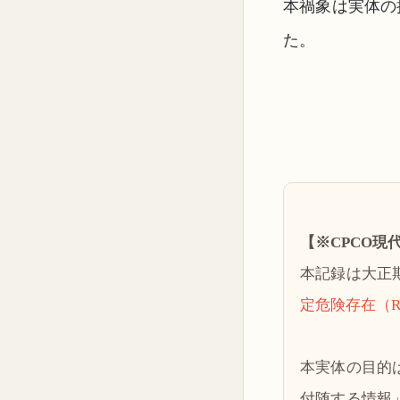
本禍象は実体の
た。
【※CPCO現
本記録は大正
定危険存在（R
本実体の目的
付随する情報