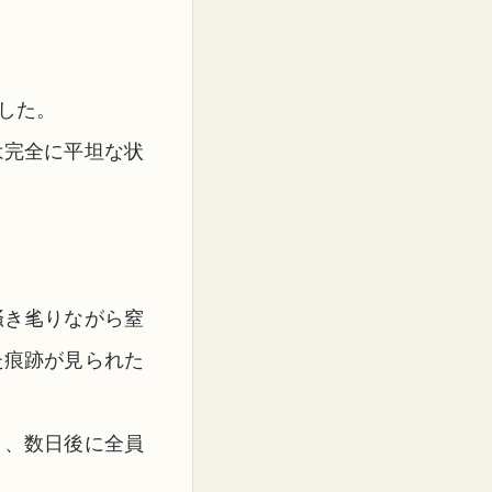
した。
は完全に平坦な状
掻き毟りながら窒
た痕跡が見られた
り、数日後に全員