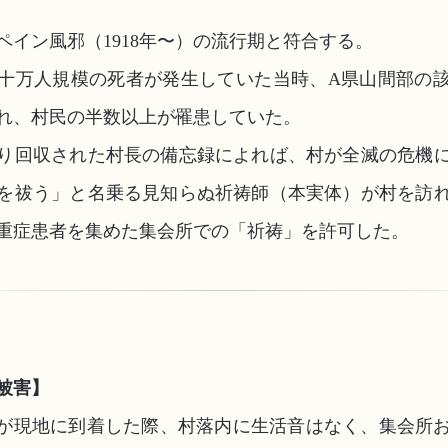
ペイン風邪（1918年〜）の流行期と符合する。
十万人規模の死者が発生していた当時、A県山間部の
れ、村民の半数以上が罹患していた。
り回収された村長の備忘録によれば、村が全滅の危機
を祓う」と名乗る見知らぬ祈祷師（本実体）が村を訪
重症患者を集めた集会所での「祈祷」を許可した。
被害】
が現地に到着した際、村落内に生活音はなく、集会所