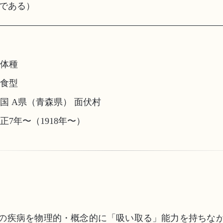
である）
体種
食型
国 A県（青森県） 面伏村
正7年〜（1918年〜）
の疾病を物理的・概念的に「吸い取る」能力を持ちな