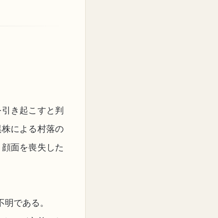
を引き起こすと判
異株による村落の
、顔面を喪失した
不明である。