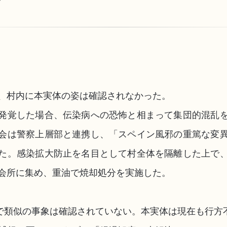
、村内に本実体の姿は確認されなかった。
発覚した場合、伝染病への恐怖と相まって集団的混乱
会は警察上層部と連携し、「スペイン風邪の重篤な変
た。感染拡大防止を名目として村全体を隔離した上で
会所に集め、重油で焼却処分を実施した。
で類似の事象は確認されていない。本実体は現在も行方