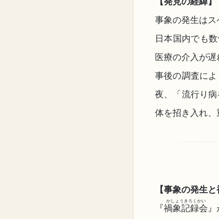
【発見の経緯】
事象の発生はス
日本国内でも数
医療の介入が遅
事後の調査によ
夜、「流行り病
体を招き入れ、
【事象の発生と
かしょうきろくかい
『
禍象記録会
』