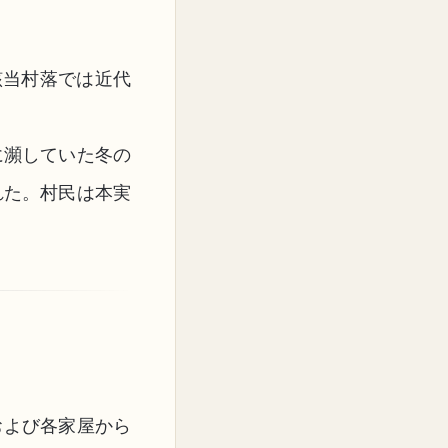
該当村落では近代
に瀕していた冬の
れた。村民は本実
および各家屋から