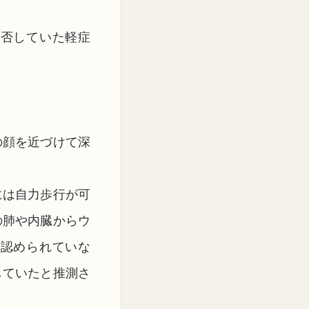
拒否していた軽症
の顔を近づけて深
には自力歩行が可
の肺や内臓からウ
ら認められていな
していたと推測さ