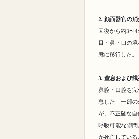
2. 顔面器官の消
回復から約3〜
目・鼻・口の境
態に移行した。
3. 窒息および餓
鼻腔・口腔を完
息した。一部の
が、不正確な自
呼吸可能な隙間
が死亡している