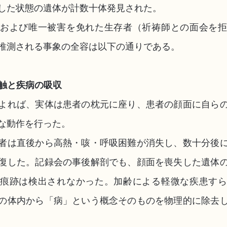
した状態の遺体が計数十体発見された。
および唯一被害を免れた生存者（祈祷師との面会を
推測される事象の全容は以下の通りである。
接触と疾病の吸収
よれば、実体は患者の枕元に座り、患者の顔面に自ら
な動作を行った。
者は直後から高熱・咳・呼吸困難が消失し、数十分後
復した。記録会の事後解剖でも、顔面を喪失した遺体
痕跡は検出されなかった。加齢による軽微な疾患す
の体内から「病」という概念そのものを物理的に除去