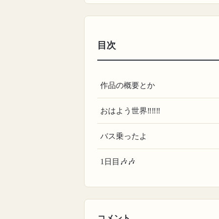
目次
作品の概要とか
おはよう世界‼️‼️‼️
バス乗ったよ
1日目🎶🎶
コメント