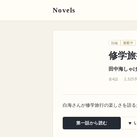
Novels
田中海しゃけ🈂️
短編
連載中
‼️
修学旅行語るべ
‼️
‼️
‼️
修学旅行
田中海しゃけ
全4話
2,325
白海さんが修学旅行の楽しさを語る
♥
第一話から読む