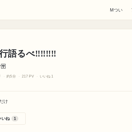
Mつい
語るべ‼️‼️‼️‼️
️
字
約5分
217 PV
いいね 1
だけ
いいね
1