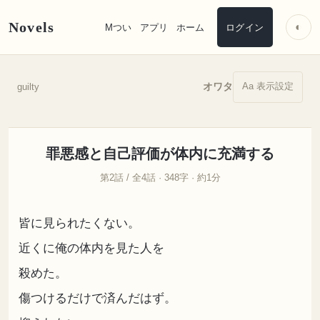
Novels
◐
Mつい
アプリ
ホーム
ログイン
Aa 表示設定
オワタ
guilty
罪悪感と自己評価が体内に充満する
第2話 / 全4話 · 348字 · 約1分
皆に見られたくない。
近くに俺の体内を見た人を
殺めた。
傷つけるだけで済んだはず。