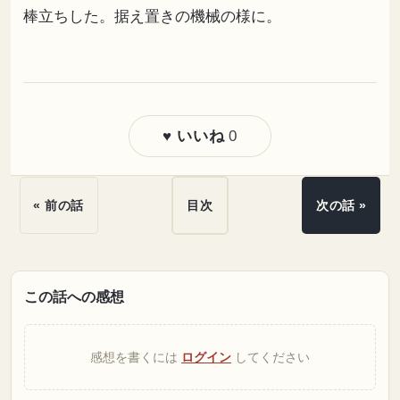
棒立ちした。据え置きの機械の様に。
0
♥ いいね
« 前の話
目次
次の話 »
この話への感想
感想を書くには
ログイン
してください