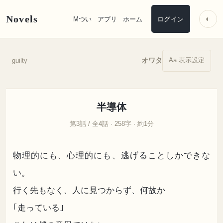
Novels
◐
Mつい
アプリ
ホーム
ログイン
Aa 表示設定
オワタ
guilty
半導体
第3話 / 全4話 · 258字 · 約1分
物理的にも、心理的にも、逃げることしかできな
い。
行く先もなく、人に見つからず、何故か
｢走っている｣