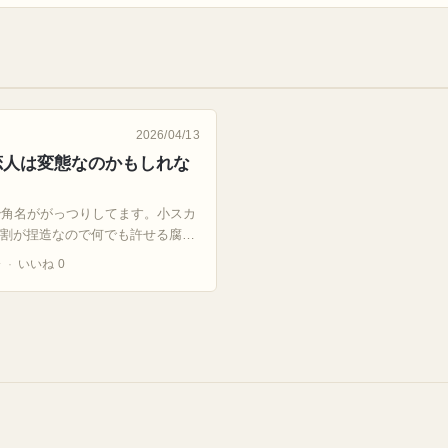
2026/04/13
恋人は変態なのかもしれな
治角名ががっつりしてます。小スカ
8割が捏造なので何でも許せる腐…
分
いいね 0