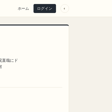
ホーム
ログイン
◐
院直哉にド
何