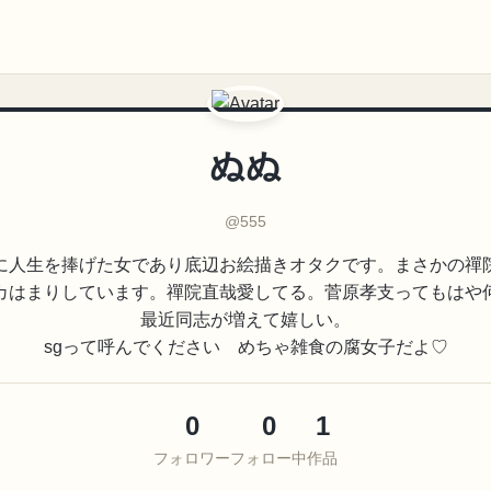
ぬぬ
@555
に人生を捧げた女であり底辺お絵描きオタクです。まさかの禪
カはまりしています。禪院直哉愛してる。菅原孝支ってもはや
最近同志が増えて嬉しい。
sgって呼んでください めちゃ雑食の腐女子だよ♡
0
0
1
フォロワー
フォロー中
作品