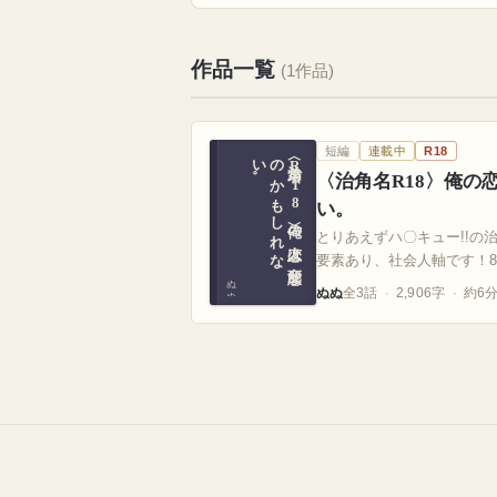
作品一覧
(1作品)
短編
連載中
R18
。
〈治角名R
1
8
〉俺の
恋人は
変態な
の
か
も
し
れ
な
い
〈治角名R18〉俺の
い。
とりあえずハ〇キュー!!の
要素あり、社会人軸です！
ぬぬ
ぬぬ
全3話
2,906字
約6