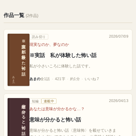
作品一覧
(2作品)
2026/07/09
読み切り
※実話 私が体験した怖い話
現実なのか、夢なのか
※実話 私が体験した怖い話
私が小さいころに体験した話です。
あまの
あまの
全1話
421字
約1分
いいね 7
2026/04/13
短編
連載中
意味が分かると怖い話
あなたは意味が分かるかな…？
意味が分かると怖い話
意味が分かると怖い話〈意味怖〉を載せていきま