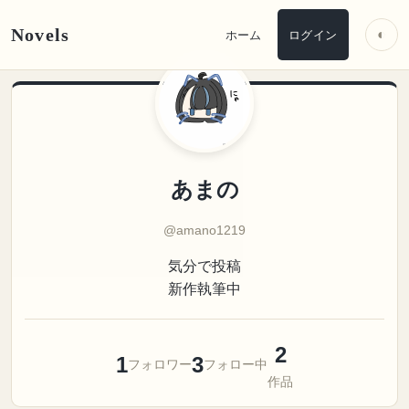
Novels
◐
ホーム
ログイン
あまの
@amano1219
気分で投稿
新作執筆中
2
1
3
フォロワー
フォロー中
作品