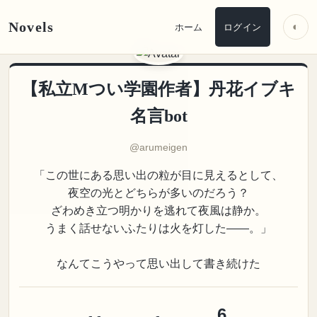
Novels
◐
ホーム
ログイン
【私立Mつい学園作者】丹花イブキ
名言bot
@arumeigen
「この世にある思い出の粒が目に見えるとして、
夜空の光とどちらが多いのだろう？
ざわめき立つ明かりを逃れて夜風は静か。
うまく話せないふたりは火を灯した――。」
なんてこうやって思い出して書き続けた
6