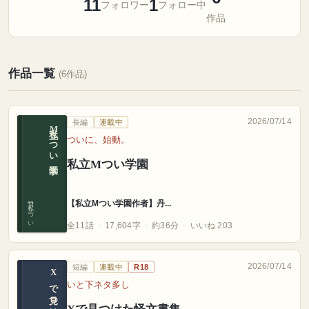
11
1
フォロワー
フォロー中
作品
作品一覧
(6作品)
2026/07/14
長編
連載中
私立Mつい学園
ついに、始動。
私立Mつい学園
【私立Mつい学園作者】丹...
【私立Mつい学園作者】丹
全11話
17,604字
約36分
いいね 203
2026/07/14
短編
連載中
R18
Xで見つけた怪文書集
いと下ネタ多し