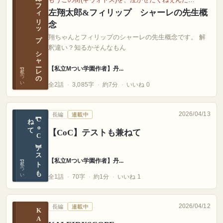
左翔太郎&フィリップ シャーレの先生概念
左翔太郎&フィリップ シャーレの先生概
念
翔ちゃんとフィリップのシャーレの先生概念です。 解
釈違い？知るかそんなもん
【私立Mつい学園作者】丹...
【私立Mつい学園作者】丹
全2話
3,085字
約7分
いいね 0
2026/04/13
長編
連載中
て
【C
o
C
】テ
ス
ト
も
兼
ね
【CoC】テストも兼ねて
【私立Mつい学園作者】丹...
【私立Mつい学園作者】丹
全1話
70字
約1分
いいね 1
2026/04/12
長編
連載中