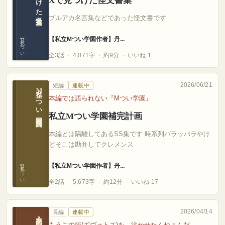
Xで見つけた怪文書集
ブルアカ名言集などであった怪文書です
【私立Mつい学園作者】丹...
【私立Mつい学園作者】丹
全3話
4,071字
約9分
いいね 1
2026/06/21
短編
連載中
私立Mつい学園補完計画
本編では語られない『Mつい学園』
私立Mつい学園補完計画
本編とは隔離してあるSS集です 時系列バラッバラやけ
どそこは勘弁してクレメンス
【私立Mつい学園作者】丹...
【私立Mつい学園作者】丹
全2話
5,673字
約12分
いいね 17
2026/04/14
長編
連載中
もうこの街(ギヴォトス)を、泣かせたくねぇんだ…