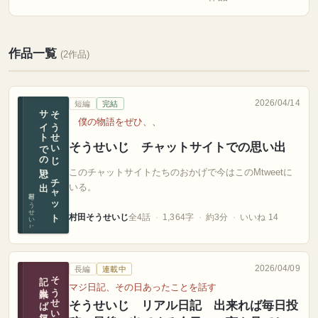
作品一覧
(2作品)
2026/04/14
短編
完結
出
そ
う
せ
い
じ
チ
ャ
ッ
ト
サ
イ
ト
で
の
思い
僕の物語をぜひ、、
そうせいじ チャットサイトでの思い出
このチャットサイトたちのおかげで今はこのMtweetに
いる。
村田そうせいじ
村田そうせいじ
全4話
1,364字
約3分
いいね 14
2026/04/09
長編
連載中
最後に
マジ日記、その日あったことを話す
そうせいじ リアル日記 出来れば毎日投