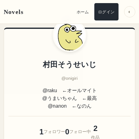
Novels
◐
ホーム
ログイン
村田そうせいじ
@onigiri
@raku ←オールマイト
@うまいちゃん ←最高
@nanon ←なのん
2
1
0
フォロワー
フォロー中
作品