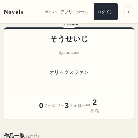
Novels
◐
Mつい
アプリ
ホーム
ログイン
そうせいじ
@souseizi
オリックスファン
2
0
3
フォロワー
フォロー中
作品
作品一覧
(2作品)