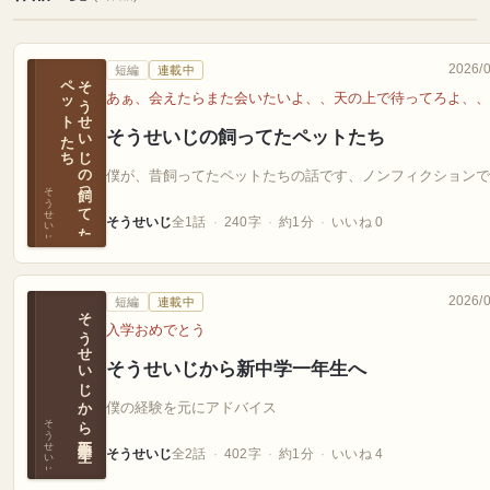
2026/
短編
連載中
ち
そ
う
せ
い
じ
の
飼っ
て
た
ペ
ッ
ト
た
あぁ、会えたらまた会いたいよ、、天の上で待ってろよ、、
そうせいじの飼ってたペットたち
僕が、昔飼ってたペットたちの話です、ノンフィクションで
そうせいじ
そうせいじ
全1話
240字
約1分
いいね 0
2026/
短編
連載中
そうせいじから新中学一年生へ
入学おめでとう
そうせいじから新中学一年生へ
僕の経験を元にアドバイス
そうせいじ
そうせいじ
全2話
402字
約1分
いいね 4