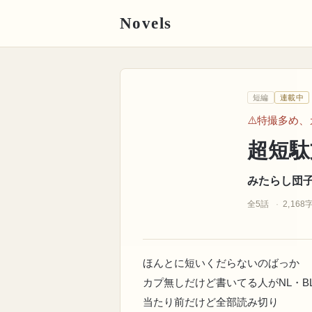
Novels
みたらし団子
短編
連載中
パロ多め
超短駄文まとめ
⚠️特撮多め、
超短駄
みたらし団
全5話
2,168
ほんとに短いくだらないのばっか
カプ無しだけど書いてる人がNL・
当たり前だけど全部読み切り