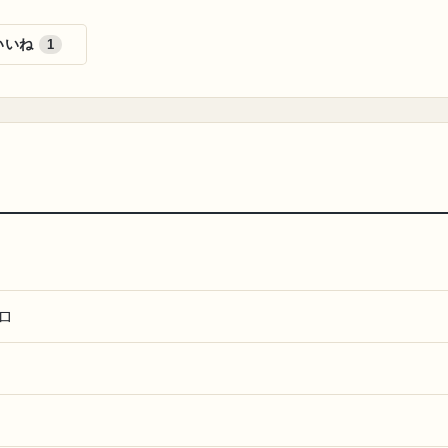
いいね
1
ロ