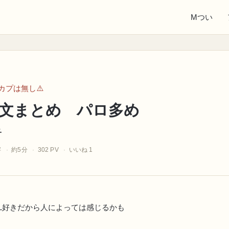
Mつい
カプは無し⚠️
文まとめ パロ多め
子
字
約5分
302 PV
いいね 1
BL好きだから人によっては感じるかも