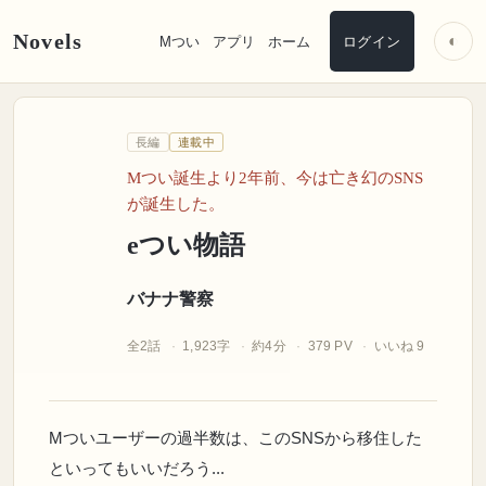
Novels
◐
Mつい
アプリ
ホーム
ログイン
バナナ警察
長編
連載中
い物語
Mつい誕生より2年前、今は亡き幻のSNS
が誕生した。
eつい物語
バナナ警察
全2話
1,923字
約4分
379 PV
いいね 9
Mついユーザーの過半数は、このSNSから移住した
といってもいいだろう...