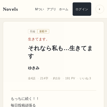
Novels
◐
Mつい
アプリ
ホーム
ログイン
ゆきみ
長編
連載中
それなら私も
…
生きてます。
それなら私も…生きてま
す
ゆきみ
全4話
214字
約1分
191 PV
いいね 3
もっちに続く！！
毎日投稿頑張る