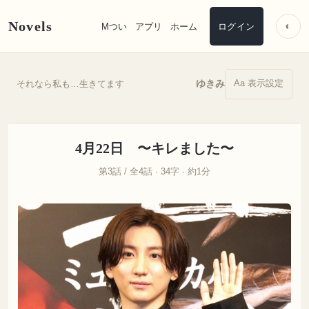
Novels
◐
Mつい
アプリ
ホーム
ログイン
Aa 表示設定
ゆきみ
それなら私も…生きてます
4月22日 〜キレました〜
第3話 / 全4話 · 34字 · 約1分