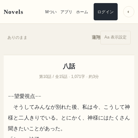
Novels
◐
Mつい
アプリ
ホーム
ログイン
Aa 表示設定
蓮翔
ありのまま
八話
第10話 / 全15話 · 1,071字 · 約3分
−−望愛視点−−
そうしてみんなが別れた後、私は今、こうして神
様と二人きりでいる。とにかく、神様にはたくさん
聞きたいことがあった。