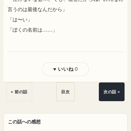
言うのは最後なんだから」
「は〜い」
「ぼくの名前は……」
0
♥ いいね
« 前の話
目次
次の話 »
この話への感想