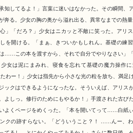
承知してるよ！」言葉に迷いはなかった。その瞬間、
が奔る。少女の胸の奥から溢れ出る、異常なまでの熱量
心」「だろ？」少女はニカッと不敵に笑った。アリ
しを開ける。「まぁ、きついかもしれん。基礎の練
は……この本を渡すから、それで自分でやりなさい」
、少女は泥にまみれ、寝食を忘れて基礎の魔力操作に
ったわー！」少女は指先から小さな光の粒を放ち、満足
ジックはできるようになったな。そういえば、アリス
。よしっ。修行のためにもやるか！」手渡された古び
いよくページをめくった。「本を開いてって……白紙
ンクの跡すらない。「どういうこと？！ ……んー、
ってるし、とにかくやってみるか！」さらに数日後。