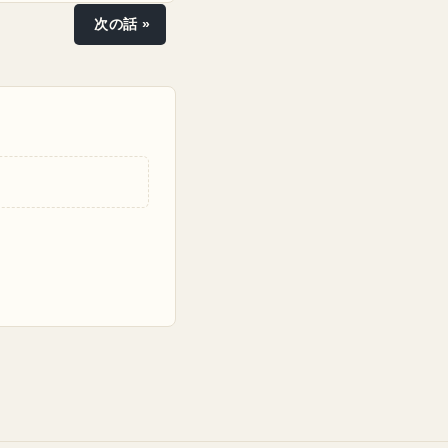
次の話 »