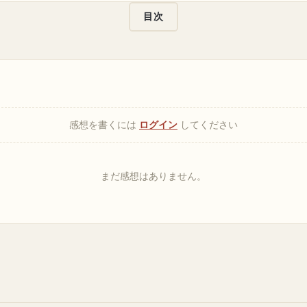
目次
感想を書くには
ログイン
してください
まだ感想はありません。