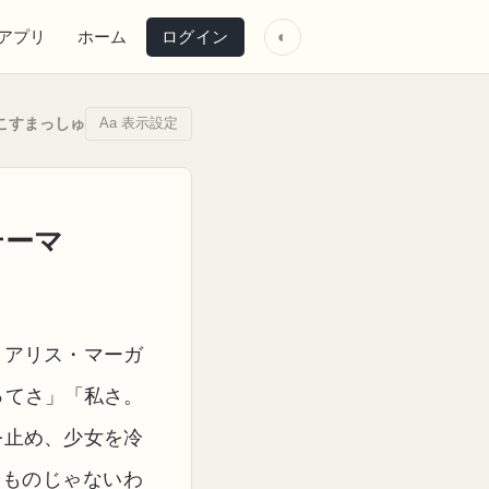
アプリ
ホーム
ログイン
◐
Aa 表示設定
こすまっしゅ
テーマ
、アリス・マーガ
ってさ」「私さ。
を止め、少女を冷
なものじゃないわ