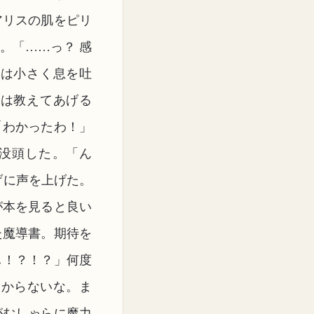
アリスの肌をピリ
。「……っ？ 感
スは小さく息を吐
習は教えてあげる
「わかったわ！」
没頭した。「ん
げに声を上げた。
が本を見ると良い
た魔導書。期待を
ぃ！？！？」何度
わからないな。ま
がむしゃらに魔力