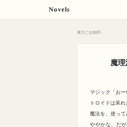
Novels
東方二次創作。
魔理
マジック「おー
トロイドは呆れ
魔法を、使って
ややかな、だが