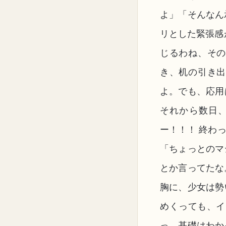
よ」「そんなん
リとした緊張感
じるわね、その
き、机の引き出
よ。でも、応用
それから数日
ー！！！ 終わ
「ちょっとのマ
とか言ってたな
胸に、少女は勢
めくっても、イ
っ、基礎はわか