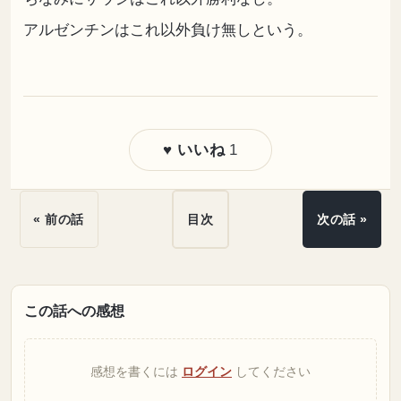
アルゼンチンはこれ以外負け無しという。
1
♥ いいね
« 前の話
目次
次の話 »
この話への感想
感想を書くには
ログイン
してください