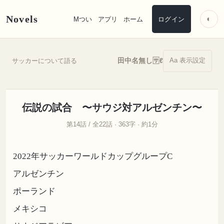
Novels
◐
Mつい
アプリ
ホーム
ログイン
Aa 表示設定
田中名無し🈂️ℓ
サッカーについて語る
伝説の試合 〜サウジ対アルゼンチン〜
第14話 / 全22話 · 363字 · 約1分
2022年サッカーワールドカップグループC
アルゼンチン
ポーランド
メキシコ