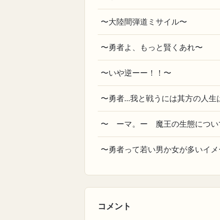
〜大陸間弾道ミサイル〜
〜勇者よ、もっと賢くあれ〜
〜いや逆ーー！！〜
〜勇者...我と戦うには其方の人
〜 ーマ。ー 魔王の生態につい
〜勇者って若い男か女が多いイメ
コメント