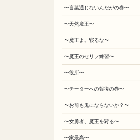
〜言葉通じないんだがの巻〜
〜天然魔王〜
〜魔王よ。寝るな〜
〜魔王のセリフ練習〜
〜役所〜
〜チーターへの報復の巻〜
〜お前も鬼にならないか？〜
〜女勇者、魔王を狩る〜
〜家最高〜