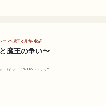
ターンの魔王と勇者の物語
と魔王の争い〜
5字
約15分
1,341 PV
いいね 2