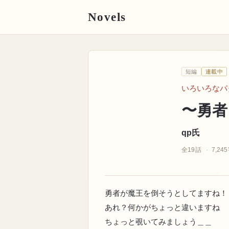
Novels
氏
q
p
短編
連載中
〜
〜勇者と魔王の争い
いろいろなパ
〜勇者
qp氏
全19話
7,24
勇者が魔王を倒そうとしてますね！
あれ？何かがちょっと違いますね
ちょっと覗いてみましょう＿＿