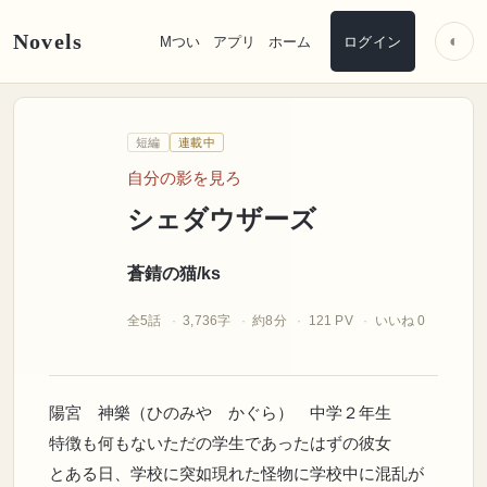
Novels
◐
Mつい
アプリ
ホーム
ログイン
s
蒼錆の猫/
k
短編
連載中
自分の影を見ろ
シェダウザーズ
蒼錆の猫/ks
全5話
3,736字
約8分
121 PV
いいね 0
陽宮 神樂（ひのみや かぐら） 中学２年生
特徴も何もないただの学生であったはずの彼女
とある日、学校に突如現れた怪物に学校中に混乱が