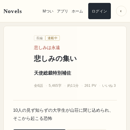
Novels
◐
Mつい
アプリ
ホーム
ログイン
天使総裁特別補佐
長編
連載中
悲しみは永遠
悲しみの集い
天使総裁特別補佐
全6話
5,465字
約11分
261 PV
いいね 3
10人の見ず知らずの大学生が山荘に閉じ込められ、
そこから起こる恐怖