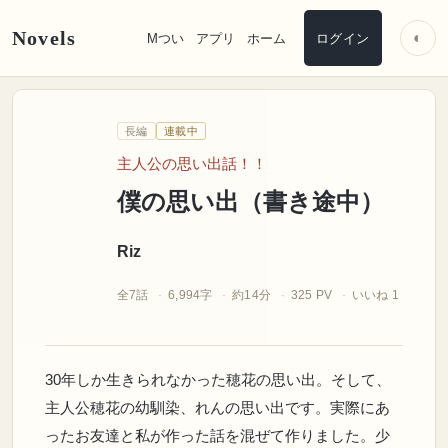
Novels
◐
Mつい
アプリ
ホーム
ログイン
Riz
長編
連載中
僕の思い出（
書
き途中
主人公の思い出話！！
僕の思い出（書き途中）
Riz
全7話
6,994字
約14分
325 PV
いいね 1
30年しか生きられなかった穂花の思い出。そして、
主人公穂花の幼馴染、れんの思い出です。実際にあ
ったお友達と私が作った話を混ぜて作りました。少