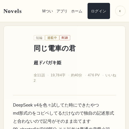
Novels
◐
Mつい
アプリ
ホーム
ログイン
超ドパガキ姫
短編
連載中
R18
同じ電車の君
超ドパガキ姫
全11話
19,784字
約40分
476 PV
いいね
2
DeepSeek v4を色々試してた時にできたやつ
md形式のをコピペしてるだけなので独自の記述形式
と合わないので記号がそのまま出てます