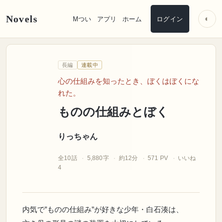
Novels
◐
Mつい
アプリ
ホーム
ログイン
りっちゃん
長編
連載中
心の仕組みを知ったとき、ぼくはぼくにな
れた。
ものの仕組みとぼく
りっちゃん
全10話
5,880字
約12分
571 PV
いいね
4
内気で”ものの仕組み”が好きな少年・白石湊は、